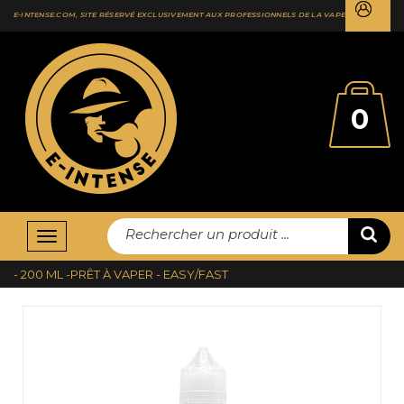
E-INTENSE.COM, SITE RÉSERVÉ EXCLUSIVEMENT AUX PROFESSIONNELS DE LA VAPE
0
Rechercher un produit ...
Basculer
ACCUEIL
E-LIQUIDES
EASY FAST
XTREME FRAMBOISE
la
- 200 ML -PRÊT À VAPER - EASY/FAST
navigation