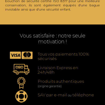
bouchon de sécurité certifié ISO 8317 pour une meilleure
conservation, ils sont également équipés d'une bague
inviolable ainsi que d'une sécurité enfant.
Vous satisfaire : notre seule
motivation !
Tous vos paiements 100%
sécurisés
Livraison Express en
24h/48h
Produits authentiques
(origine garantie)
SAV par e-mail
téléphone
ou