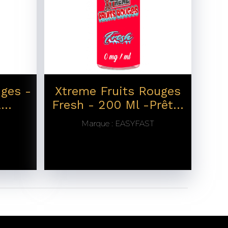
uges -
Xtreme Fruits Rouges
...
Fresh - 200 Ml -prêt...
Marque :
EASYFAST