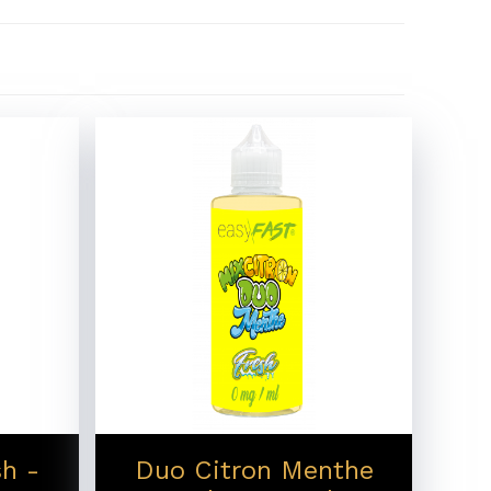
h -
Duo Citron Menthe