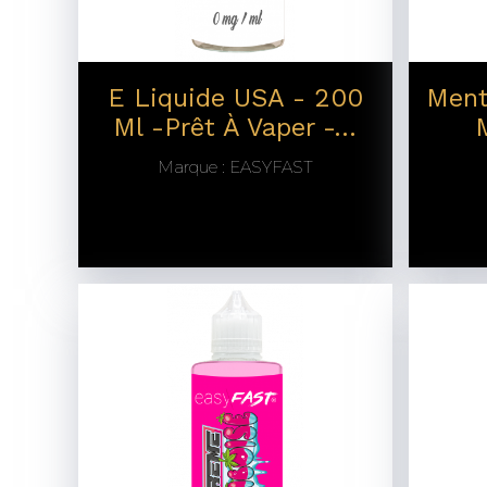
E Liquide USA - 200
Ment
Ml -prêt À Vaper -...
Marque :
EASYFAST