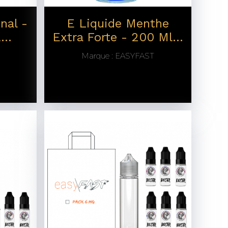
nal -
E Liquide Menthe
...
Extra Forte - 200 Ml...
Marque :
EASYFAST