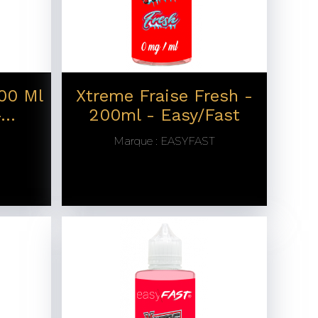
200 Ml
Xtreme Fraise Fresh -
...
200ml - Easy/Fast
Marque :
EASYFAST