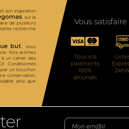
 son inspiration
égomas
, sur la
Vous satisfaire
aire de plusieurs
tante recherche
que but
: vous
ance. Nos arômes
Tous vos
Livra
t à un cahier des
paiements
Expres
01. Conditionnés
s par un bouchon
100%
24h/
ure conservation,
sécurisés
olable ainsi que
ter