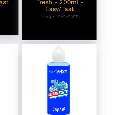
ast
Fresh - 200ml -
Easy/Fast
Marque :
EASYFAST