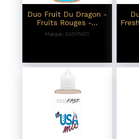
Duo Fruit Du Dragon -
Du
Fruits Rouges -...
Fres
Marque :
EASYFAST