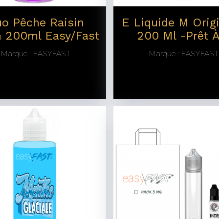
o Pêche Raisin
E Liquide M Origi
h 200ml Easy/Fast
200 Ml -prêt À
Marque :
EASYFAST
Marque :
EASYFAST