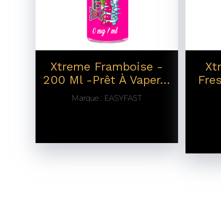
Xtreme Framboise -
Xt
200 Ml -prêt À Vaper...
Fre
Marque :
EASYFAST