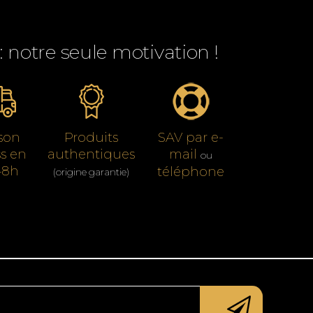
 : notre seule motivation !
ison
Produits
SAV par e-
s en
authentiques
mail
ou
48h
téléphone
(origine garantie)