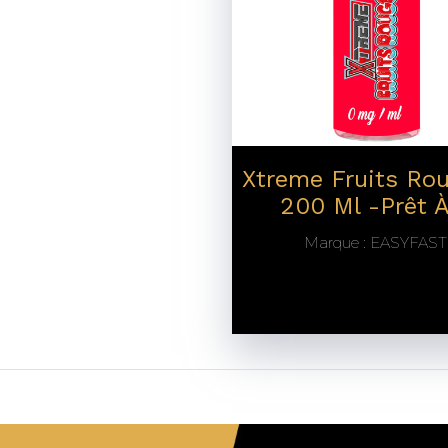
Xtreme Fruits Ro
200 Ml -prêt À
Marque :
EASYFAST