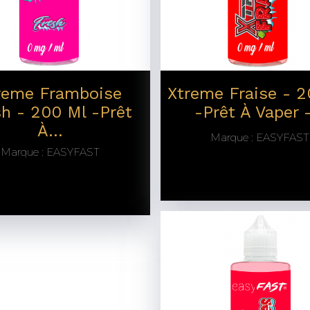
reme Framboise
Xtreme Fraise - 
sh - 200 Ml -prêt
-prêt À Vaper -
À...
Marque :
EASYFAST
Marque :
EASYFAST