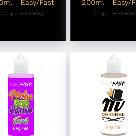
0ml - Easy/Fast
200ml - Easy/F
Marque :
EASYFAST
Marque :
EASYFAST