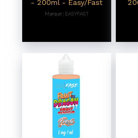
- 200ml - Easy/Fast
20
Marque :
EASYFAST