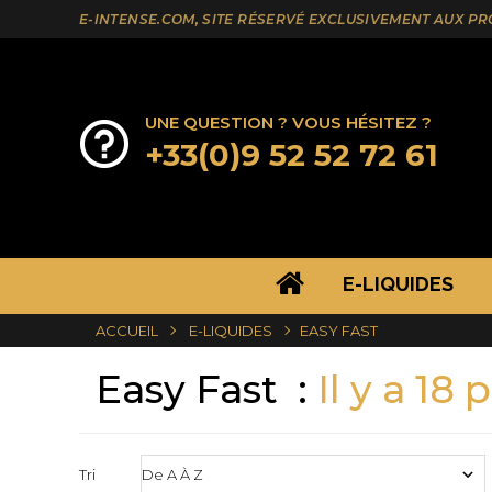
E-INTENSE.COM, SITE RÉSERVÉ EXCLUSIVEMENT AUX P
UNE QUESTION ? VOUS HÉSITEZ ?
+33(0)9 52 52 72 61
E-LIQUIDES
ACCUEIL
E-LIQUIDES
EASY FAST
Easy Fast
Il y a 18 
Tri