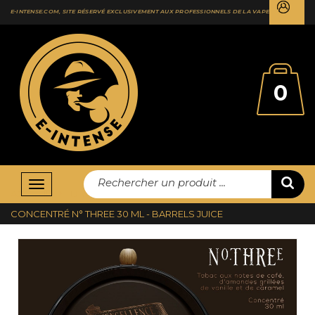
E-INTENSE.COM, SITE RÉSERVÉ EXCLUSIVEMENT AUX PROFESSIONNELS DE LA VAPE
0
Rechercher un produit ...
Basculer
ACCUEIL
DIY
CONCENTRÉS LA GOURMANDE
la
CONCENTRÉ N° THREE 30 ML - BARRELS JUICE
navigation