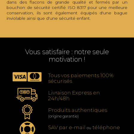
dans des flacons de grande qualité et fermés par un
bouchon de sécurité certifié ISO 8317 pour une meilleure
conservation, ils sont également équipés d'une bague
inviolable ainsi que d'une sécurité enfant.
Vous satisfaire : notre seule
motivation !
Tous vos paiements 100%
sécurisés
Livraison Express en
24h/48h
Produits authentiques
(origine garantie)
SAV par e-mail
téléphone
ou