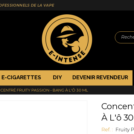
ROFESSIONNELS DE LA VAPE
Reche
E-CIGARETTES
DIY
DEVENIR REVENDEUR
ENTRÉ FRUITY PASSION - BANG À L'Ô 30 ML
Concent
À L'ô 30
Ref. :
Fruity 