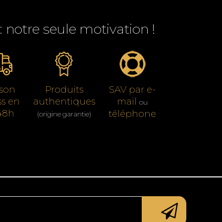
 : notre seule motivation !
ison
Produits
SAV par e-
ss en
authentiques
mail
ou
48h
téléphone
(origine garantie)