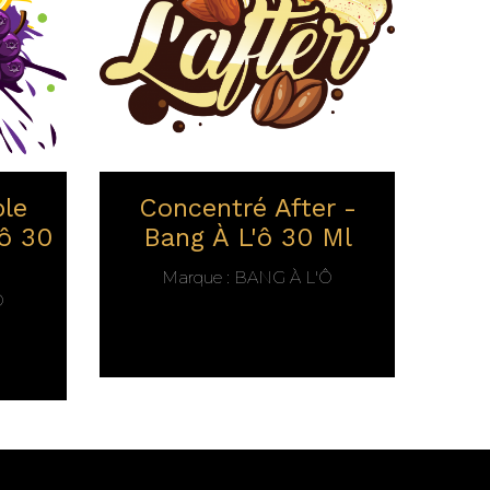
le
Concentré After -
C
'ô 30
Bang À L'ô 30 Ml
Su
Marque :
BANG À L'Ô
Ô