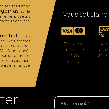
 son inspiration
égomas
, sur la
Vous satisfaire
aire de plusieurs
tante recherche
que but
: vous
ance. Nos arômes
Tous vos
Livra
t à un cahier des
paiements
Expre
01. Conditionnés
100%
24h/
s par un bouchon
ure conservation,
sécurisés
olable ainsi que
ter