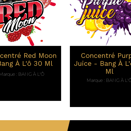
centré Red Moon
Concentré Purp
Bang À L'ô 30 Ml
Juice - Bang À L
Ml
Marque :
BANG À L'Ô
Marque :
BANG À L'