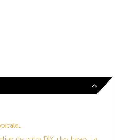
icale...
tion de votre DIY, des bases La