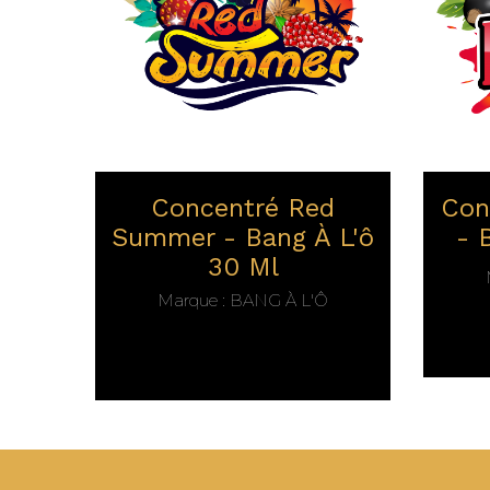
Concentré Red
Con
Summer - Bang À L'ô
- 
30 Ml
Marque :
BANG À L'Ô