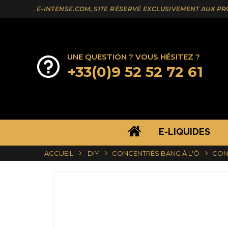
E-INTENSE.COM, SITE RÉSERVÉ EXCLUSIVEMENT AUX P
UNE QUESTION ? VOUS HÉSITEZ ?
+33(0)9 52 52 72 61
E-LIQUIDES
ACCUEIL
DIY
CONCENTRÉS BANG À L'Ô
CONC