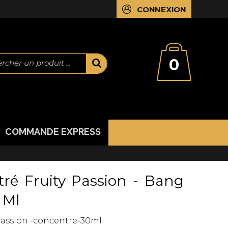
CONNEXION
0
rcher un produit ...
COMMANDE EXPRESS
ré Fruity Passion - Bang
 Ml
Passion -concentre-30ml