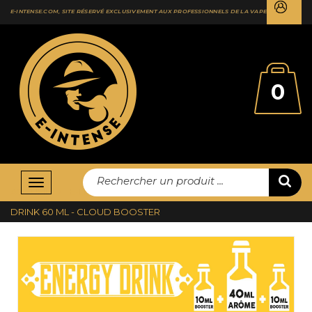
E-INTENSE.COM, SITE RÉSERVÉ EXCLUSIVEMENT AUX PROFESSIONNELS DE LA VAPE
0
Rechercher un produit ...
Basculer
ACCUEIL
E-LIQUIDES
CLOUD BOOSTER
ENERGY
la
DRINK 60 ML - CLOUD BOOSTER
navigation