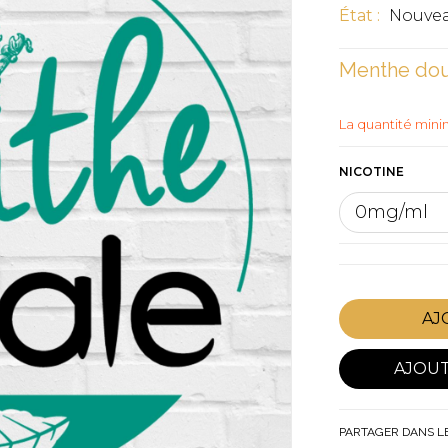
État :
Nouvea
Menthe dou
La quantité min
NICOTINE
AJ
AJOU
PARTAGER DANS L