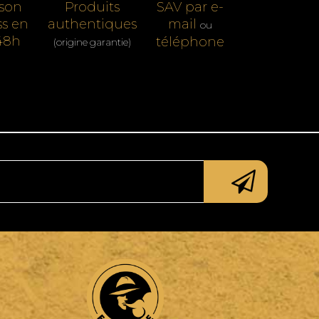
ison
Produits
SAV par e-
ss en
authentiques
mail
ou
48h
téléphone
(origine garantie)