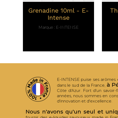
Grenadine 10ml - E-
Th
Intense
Marque :
E-INTENSE
E-INTENSE puise ses arômes et
à P
dans le sud de la France,
Côte d'Azur. Fort d'un savoir-f
années, nous sommes en cons
d'innovation et d'excellence.
Nous n'avons qu'un seul et uni
fournir des e-liquides savoureux made in Fr