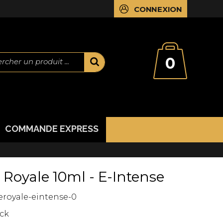
CONNEXION
0
rcher un produit ...
COMMANDE EXPRESS
Royale 10ml - E-Intense
royale-eintense-0
ck