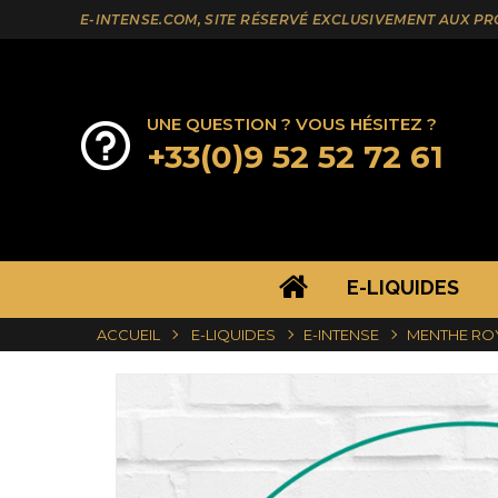
E-INTENSE.COM, SITE RÉSERVÉ EXCLUSIVEMENT AUX P
UNE QUESTION ? VOUS HÉSITEZ ?
+33(0)9 52 52 72 61
E-LIQUIDES
ACCUEIL
E-LIQUIDES
E-INTENSE
MENTHE ROY