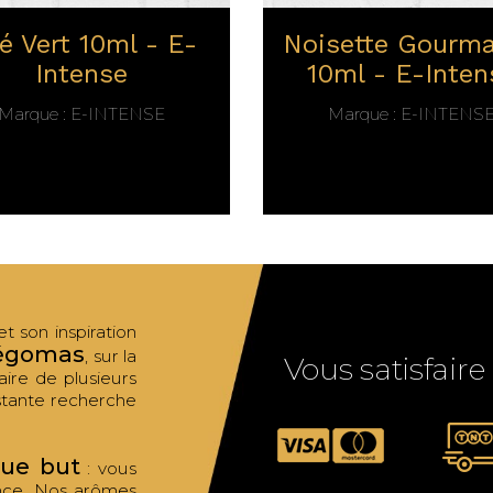
é Vert 10ml - E-
Noisette Gourm
Intense
10ml - E-Inten
Marque :
E-INTENSE
Marque :
E-INTENS
 son inspiration
égomas
, sur la
Vous satisfaire
aire de plusieurs
tante recherche
que but
: vous
ance. Nos arômes