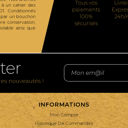
Tous vos
Livra
t à un cahier des
paiements
Expre
01. Conditionnés
100%
24h/
s par un bouchon
ure conservation,
sécurisés
olable ainsi que
ter
res nouveautés !
INFORMATIONS
Mon Compte
Historique De Commandes