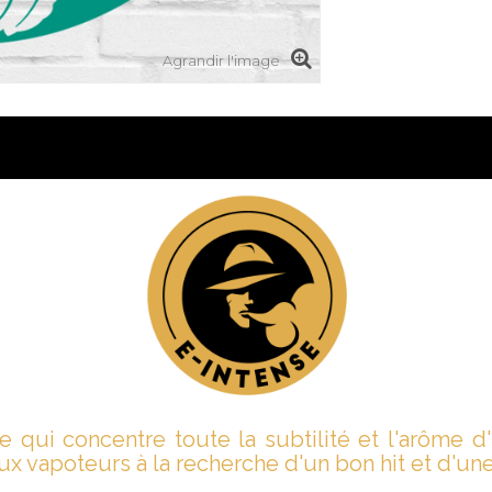
Agrandir l'image
 qui concentre toute la subtilité et l'arôme 
x vapoteurs à la recherche d'un bon hit et d'u