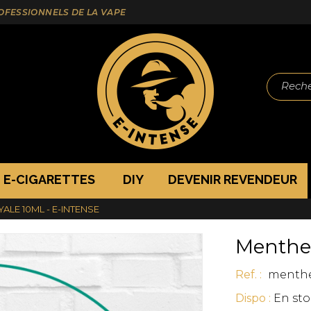
ROFESSIONNELS DE LA VAPE
Reche
E-CIGARETTES
DIY
DEVENIR REVENDEUR
ALE 10ML - E-INTENSE
Menthe 
Ref. :
menthe
Dispo :
En sto