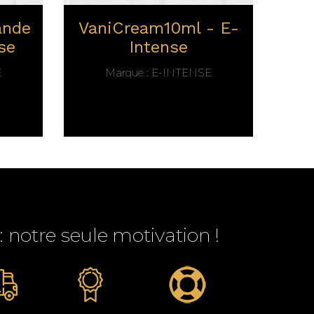
ande
VaniCream10ml - E-
Ca
se
Intense
E
Marque :
E-INTENSE
 : notre seule motivation !