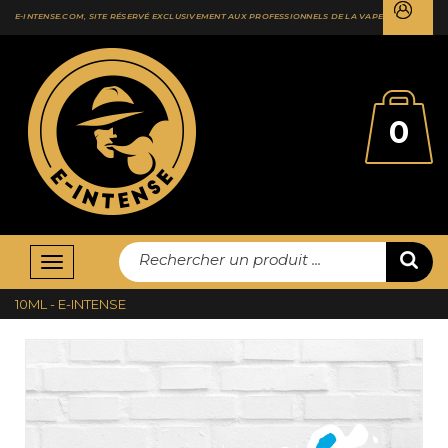
E-INTENSE.COM, SITE RÉSERVÉ EXCLUSIVEMENT AUX PROFESSIONNELS DE LA VAPE
0
Rechercher un produit ...
Basculer
ACCUEIL
E-LIQUIDES
E-INTENSE
MENTHE GLACIALE
la
10ML - E-INTENSE
navigation