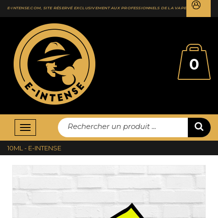
E-INTENSE.COM, SITE RÉSERVÉ EXCLUSIVEMENT AUX PROFESSIONNELS DE LA VAPE
0
Rechercher un produit ...
Basculer
ACCUEIL
E-LIQUIDES
E-INTENSE
LEMON MINT ICE
la
10ML - E-INTENSE
navigation