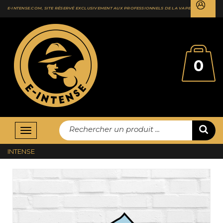
E-INTENSE.COM, SITE RÉSERVÉ EXCLUSIVEMENT AUX PROFESSIONNELS DE LA VAPE
0
Rechercher un produit ...
Basculer
ACCUEIL
E-LIQUIDES
E-INTENSE
TRIPLE X 10ML - E-
la
INTENSE
navigation